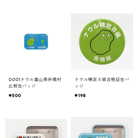
0001ナウル富山県舟橋村
ナウル検定８級合格証缶バ
比較缶バッジ
ッジ
¥500
¥198