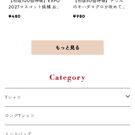
【初版100個特価】EXPO
【初版50個特価】ナウル
2027マスコット候補 おん
のキハダマグロが攻めてき
ライオン缶バッジ
たぞっ
¥480
¥980
もっと見る
Category
Tシャツ
ポリエステル
ロングTシャツ
綿100％
トートバッグ