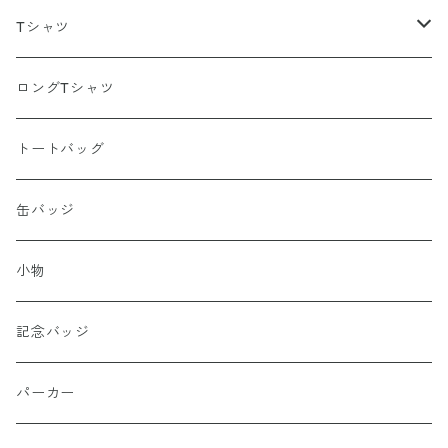
Tシャツ
ポリエステル
ロングTシャツ
綿100％
トートバッグ
缶バッジ
小物
記念バッジ
パーカー