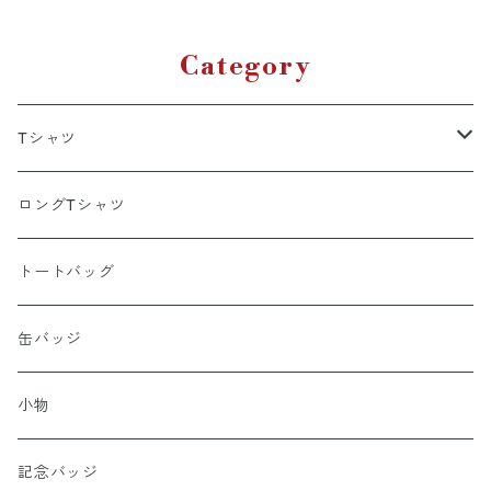
Category
Tシャツ
ポリエステル
ロングTシャツ
綿100％
トートバッグ
缶バッジ
小物
記念バッジ