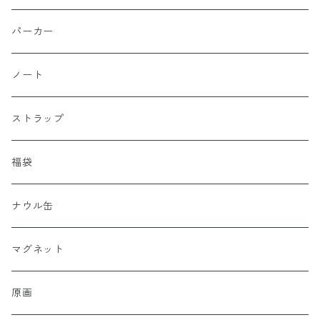
パーカー
ノート
ストラップ
福袋
ナウル缶
マグネット
原画