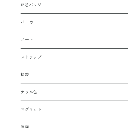
記念バッジ
パーカー
ノート
ストラップ
福袋
ナウル缶
マグネット
原画