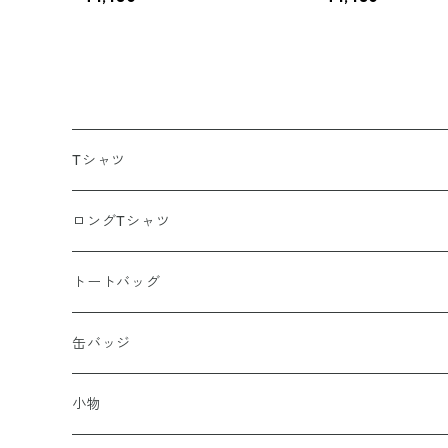
Tシャツ
ポリエステル
ロングTシャツ
綿100％
トートバッグ
缶バッジ
小物