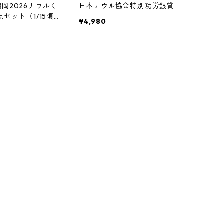
岡2026ナウルく
日本ナウル協会特別功労銀賞
セット（1/15頃
¥4,980