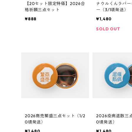
【20セット限定特価】2026合
ナウルくんラバー
格祈願三点セット
ー（3/1頃発送）
¥888
¥1,480
SOLD OUT
2026商売繁盛三点セット（1/2
2026疫病退散三点
0頃発送）
0頃発送）
¥1,480
¥1,480