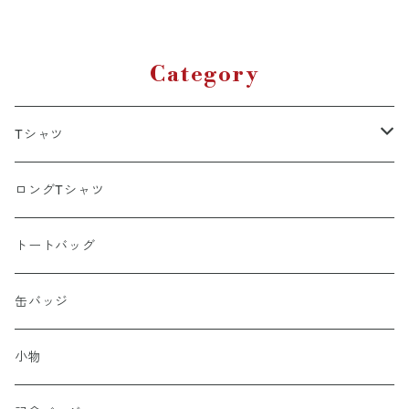
Category
Tシャツ
ポリエステル
ロングTシャツ
綿100％
トートバッグ
缶バッジ
小物