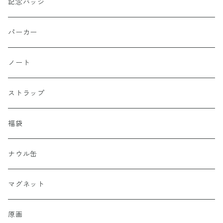
記念バッジ
パーカー
ノート
ストラップ
福袋
ナウル缶
マグネット
原画