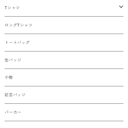
Tシャツ
ポリエステル
ロングTシャツ
綿100％
トートバッグ
缶バッジ
小物
記念バッジ
パーカー