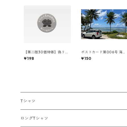
【第二版30個特価】偽リン
ポストカード第006号 海と
鉱石くん缶バッジ
車
¥198
¥150
Tシャツ
ポリエステル
ロングTシャツ