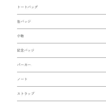
綿100％
トートバッグ
缶バッジ
小物
記念バッジ
パーカー
ノート
ストラップ