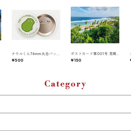
ナウルくん76mm丸缶バッ
ポストカード第001号 見晴
ジ（1/10頃発送）
らし
¥500
¥150
Category