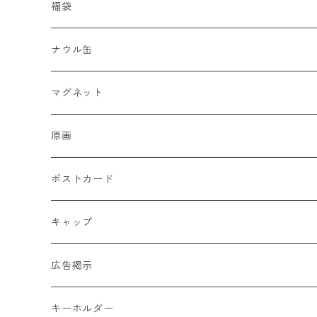
福袋
ナウル缶
マグネット
原画
ポストカード
キャップ
広告掲示
キーホルダー