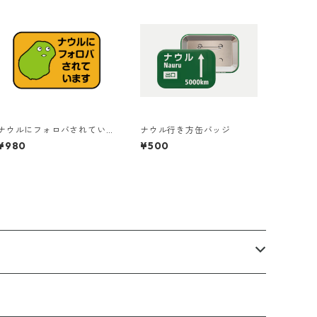
ナウルにフォロバされてい
ナウル行き方缶バッジ
ますステッカー
¥980
¥500